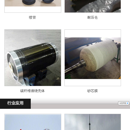
喷管
耐压仓
碳纤维缠绕壳体
砂芯膜
行业应用