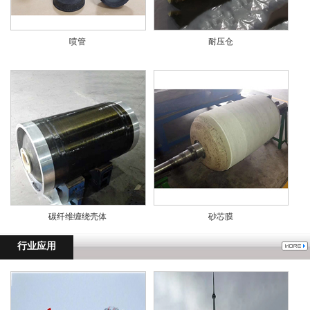
喷管
耐压仓
碳纤维缠绕壳体
砂芯膜
行业应用